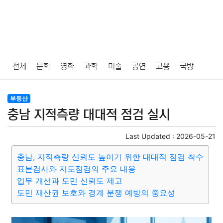
전체
문학
영화
과학
미술
공연
고용
국방
법률
음악
드라마
보험
연예인
만화
환경
보건
부동산
충남 지적측량 대대적 점검 실시
질병
가요
방송
일상
주식
암호화폐
블록체인
Last Updated :
2026-05-21
결혼
육아
반려동물
패션
미용
증권
인테리어
충남, 지적측량 신뢰도 높이기 위한 대대적 점검 착수
표본검사와 지도점검의 주요 내용
요리
상품리뷰
원예
금융
게임
스포츠
사진
업무 개선과 도민 신뢰도 제고
도민 재산권 보호와 경계 분쟁 예방의 중요성
대출
자동차
취미
여행
맛집
IT
컴퓨터
기술