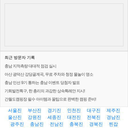
최근 방문자 기록
충남 지적측량 대대적 점검 실시
아산 광덕산 강당골계곡, 무료 주차와 청정 물놀이 명소
충남 민선 9기 통하는 충남 이벤트 당첨자 발표
기회발전특구, 한 총리의 과감한 상속특례안 지시!
간월도캠핑장 필수 아이템과 꿀팁으로 완벽한 캠핑 준비!
서울진
부산진
경기진
인천진
대구진
제주진
울산진
강원진
세종진
대전진
전북진
경남진
광주진
충남진
전남진
충북진
경북진
찐잡