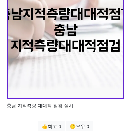
충남 지적측량 대대적 점검 실시
👍최고
😗오우
0
0