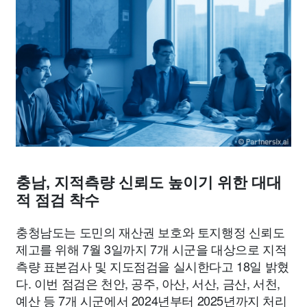
종교
사회
정치
건강
의료
의학
경제
마케팅
부동산
외국어
교육
교통
생활
기타
충남, 지적측량 신뢰도 높이기 위한 대대
적 점검 착수
충청남도는 도민의 재산권 보호와 토지행정 신뢰도
제고를 위해 7월 3일까지 7개 시군을 대상으로 지적
측량 표본검사 및 지도점검을 실시한다고 18일 밝혔
다. 이번 점검은 천안, 공주, 아산, 서산, 금산, 서천,
예산 등 7개 시군에서 2024년부터 2025년까지 처리