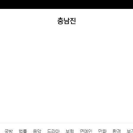
충남진
국방
법률
음악
드라마
보험
연예인
만화
환경
보