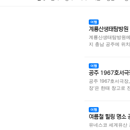
암호화폐
블록체인
결혼
육아
반려동물
여행
계룡산생태탐방원 
여행
맛집
IT
컴퓨터
기술
종교
사회
계룡산생태탐방원에서 
지 충남 공주에 위
여행
공주 1967호서극
공주 1967호서극장
장'은 한때 창고로 
여행
여름철 힐링 명소 
유네스코 세계유산 