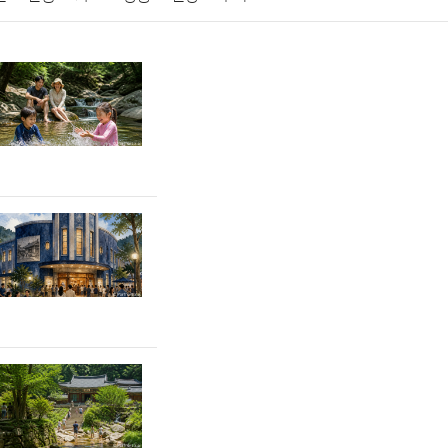
게임
스포츠
사진
대출
자동차
취미
교육
교통
생활
기타