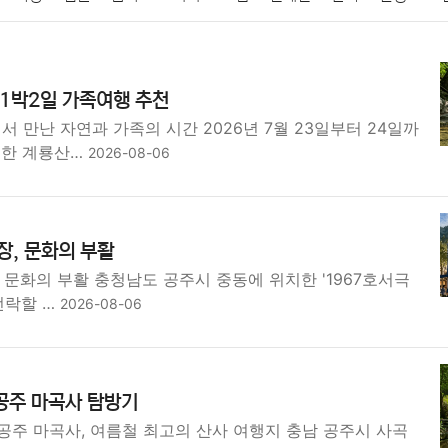
패션
미용
증권
인테리어
요리
상품리뷰
원예
금융
1박2일 가족여행 추천
정치
건강
의료
의학
경제
마케팅
부동산
외국어
만난 자연과 가족의 시간 2026년 7월 23일부터 24일까
치한 계룡산…
2026-08-06
장, 문화의 부활
, 문화의 부활 충청남도 공주시 중동에 위치한 '1967호서극
전락할 …
2026-08-06
공주 마곡사 탐방기
공주 마곡사, 여름철 최고의 산사 여행지 충남 공주시 사곡