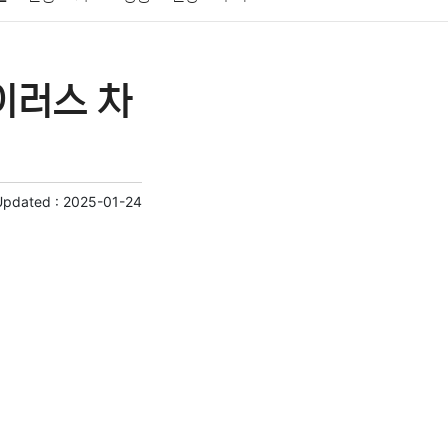
게임
스포츠
사진
대출
자동차
취미
이러스 차
교육
교통
생활
기타
Updated :
2025-01-24