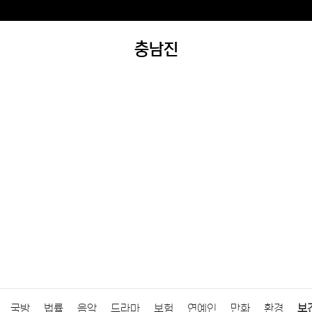
충남진
국방
법률
음악
드라마
보험
연예인
만화
환경
보