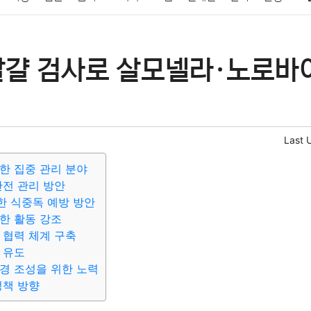
패션
미용
증권
인테리어
요리
상품리뷰
원예
금융
달걀 검사로 살모넬라·노로바
정치
건강
의료
의학
경제
마케팅
부동산
외국어
Last 
한 집중 관리 분야
안전 관리 방안
한 식중독 예방 방안
한 활동 강조
 협력 체계 구축
 유도
경 조성을 위한 노력
정책 방향