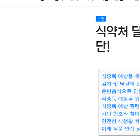
암호화폐
블록체인
결혼
육아
반려동물
보건
식약처 
여행
맛집
IT
컴퓨터
기술
종교
사회
단!
식중독 예방을 위
김치 및 달걀의 
운반음식으로 인
식중독 예방을 위
식중독 예방 관련
시민 협조와 참여
안전한 식생활 환
미래 식품 안전 