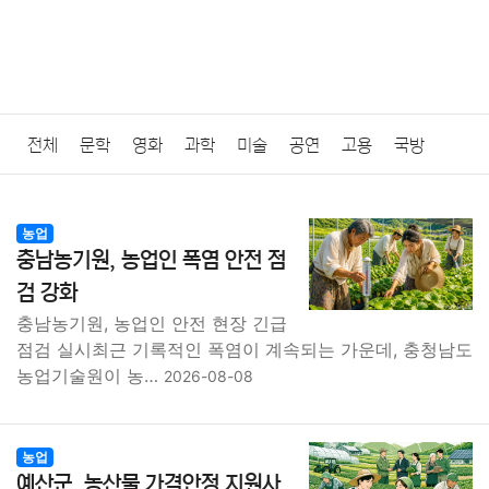
전체
문학
영화
과학
미술
공연
고용
국방
법률
음악
드라마
보험
연예인
만화
환경
보건
농업
충남농기원, 농업인 폭염 안전 점
질병
가요
방송
일상
주식
암호화폐
블록체인
검 강화
충남농기원, 농업인 안전 현장 긴급
결혼
육아
반려동물
패션
미용
증권
인테리어
점검 실시최근 기록적인 폭염이 계속되는 가운데, 충청남도
농업기술원이 농…
2026-08-08
요리
상품리뷰
원예
금융
게임
스포츠
사진
대출
자동차
취미
여행
맛집
IT
컴퓨터
기술
농업
예산군, 농산물 가격안정 지원사