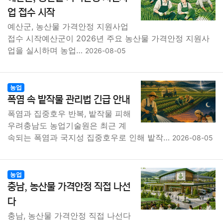
종교
사회
정치
건강
의료
의학
경제
마케팅
업 접수 시작
예산군, 농산물 가격안정 지원사업
부동산
외국어
교육
교통
생활
기타
접수 시작예산군이 2026년 주요 농산물 가격안정 지원사
업을 실시하며 농업…
2026-08-05
농업
폭염 속 밭작물 관리법 긴급 안내
폭염과 집중호우 반복, 밭작물 피해
우려충남도 농업기술원은 최근 계
속되는 폭염과 국지성 집중호우로 인해 밭작…
2026-08-05
농업
충남, 농산물 가격안정 직접 나선
다
충남, 농산물 가격안정 직접 나선다