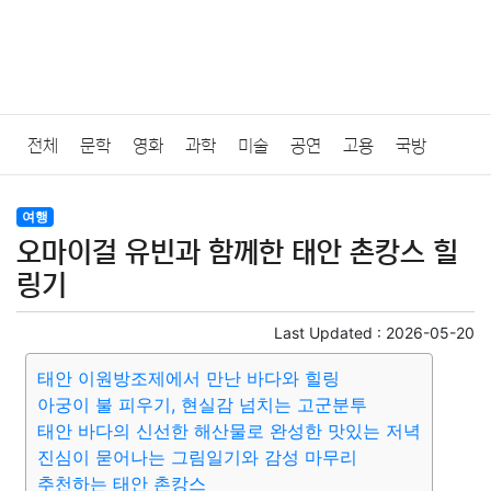
전체
문학
영화
과학
미술
공연
고용
국방
법률
음악
드라마
보험
연예인
만화
환경
보건
여행
오마이걸 유빈과 함께한 태안 촌캉스 힐
질병
가요
방송
일상
주식
암호화폐
블록체인
링기
결혼
육아
반려동물
패션
미용
증권
인테리어
Last Updated :
2026-05-20
태안 이원방조제에서 만난 바다와 힐링
요리
상품리뷰
원예
금융
게임
스포츠
사진
아궁이 불 피우기, 현실감 넘치는 고군분투
태안 바다의 신선한 해산물로 완성한 맛있는 저녁
대출
자동차
취미
여행
맛집
IT
컴퓨터
기술
진심이 묻어나는 그림일기와 감성 마무리
추천하는 태안 촌캉스