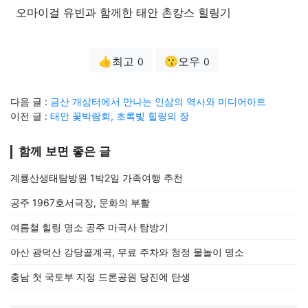
오마이걸 유빈과 함께한 태안 촌캉스 힐링기
👍최고
😗오우
0
0
다음 글 :
금산 개삼터에서 만나는 인삼의 역사와 미디어아트
이전 글 :
태안 꽃박람회, 초록빛 힐링의 장
함께 보면 좋은 글
계룡산생태탐방원 1박2일 가족여행 추천
공주 1967호서극장, 문화의 부활
여름철 힐링 명소 공주 마곡사 탐방기
아산 광덕산 강당골계곡, 무료 주차와 청정 물놀이 명소
충남 첫 국토부 지정 드론공원 당진에 탄생