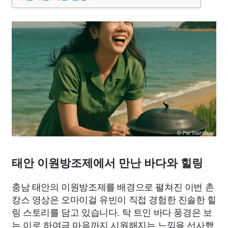
종교
사회
정치
건강
의료
의학
경제
마케팅
부동산
외국어
교육
교통
생활
기타
태안 이원방조제에서 만난 바다와 힐링
충남 태안의 이원방조제를 배경으로 펼쳐진 이번 촌
캉스 영상은 오마이걸 유빈이 직접 경험한 진솔한 힐
링 스토리를 담고 있습니다. 탁 트인 바다 풍경은 보
는 이로 하여금 마음까지 시원해지는 느낌을 선사했