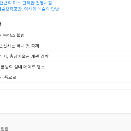
 천년의 미소 간직한 전통사찰
술창작공간, 역사와 예술의 만남
글
관 북캉스 힐링
변신하는 국내 첫 축제
심지, 충남미술관 개관 임박
 여름방학 실내 데이트 명소
민 품으로
 현장