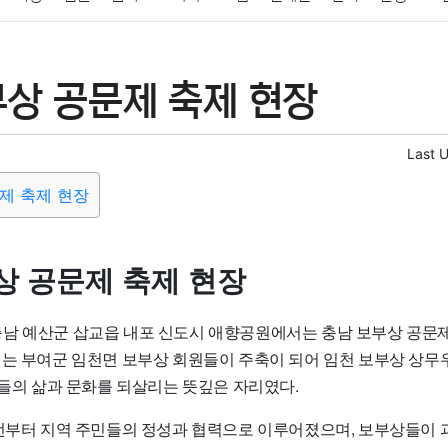
패션
미용
증권
인테리어
요리
상품리뷰
원예
금융
부상 공문제 축제 현장
정치
건강
의료
의학
경제
마케팅
부동산
외국어
Last 
제 축제 현장
상 공문제 축제 현장
일, 충남 예산군 삽교읍 내포 신도시 애향공원에서는 충남 보부상 공
제는 부여군 임천면 보부상 회원들이 주축이 되어 임천 보부상 상무
상들의 삶과 문화를 되살리는 뜻깊은 자리였다.
 전부터 지역 주민들의 정성과 협력으로 이루어졌으며, 보부상들이 