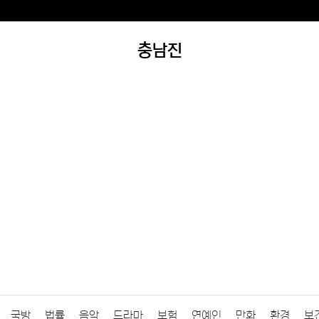
충남진
국방
법률
음악
드라마
보험
연예인
만화
환경
보