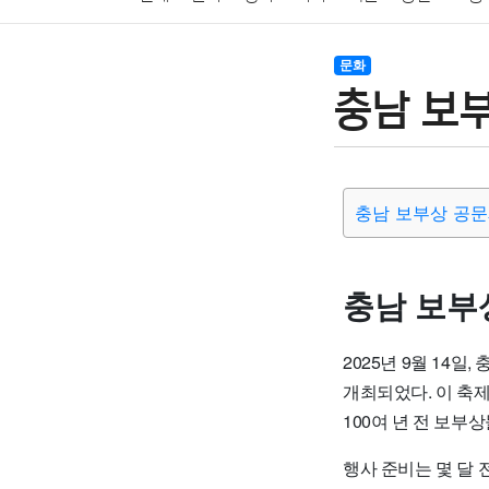
암호화폐
블록체인
결혼
육아
반려동물
문화
충남 보
여행
맛집
IT
컴퓨터
기술
종교
사회
충남 보부상 공문
충남 보부
2025년 9월 14
개최되었다. 이 축
100여 년 전 보부
행사 준비는 몇 달