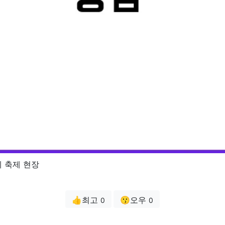
 축제 현장
👍최고
😗오우
0
0