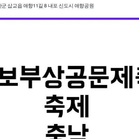
산군 삽교읍 애향11길 8 내포 신도시 애향공원