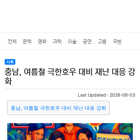
전체
문학
영화
과학
미술
공연
고용
국방
법률
음악
드라마
보험
연예인
만화
환경
보건
사회
충남, 여름철 극한호우 대비 재난 대응 강
질병
가요
방송
일상
주식
암호화폐
블록체인
화
결혼
육아
반려동물
패션
미용
증권
인테리어
Last Updated :
2026-06-03
충남, 여름철 극한호우 대비 재난 대응 강화
요리
상품리뷰
원예
금융
게임
스포츠
사진
대출
자동차
취미
여행
맛집
IT
컴퓨터
기술