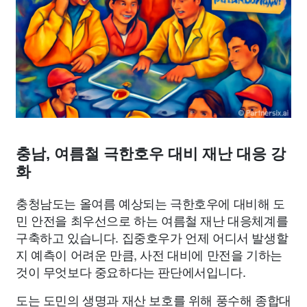
종교
사회
정치
건강
의료
의학
경제
마케팅
부동산
외국어
교육
교통
생활
기타
충남, 여름철 극한호우 대비 재난 대응 강
화
충청남도는 올여름 예상되는 극한호우에 대비해 도
민 안전을 최우선으로 하는 여름철 재난 대응체계를
구축하고 있습니다. 집중호우가 언제 어디서 발생할
지 예측이 어려운 만큼, 사전 대비에 만전을 기하는
것이 무엇보다 중요하다는 판단에서입니다.
도는 도민의 생명과 재산 보호를 위해 풍수해 종합대