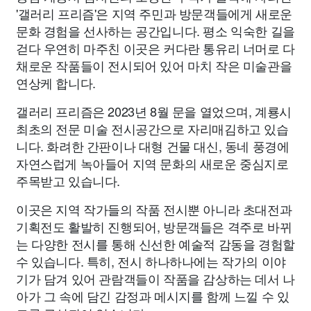
'갤러리 프리즘'은 지역 주민과 방문객들에게 새로운
종교
사회
정치
건강
의료
의학
경제
마케팅
문화 경험을 선사하는 공간입니다. 평소 익숙한 길을
걷다 우연히 마주친 이곳은 커다란 통유리 너머로 다
부동산
외국어
교육
교통
생활
기타
채로운 작품들이 전시되어 있어 마치 작은 미술관을
연상케 합니다.
갤러리 프리즘은 2023년 8월 문을 열었으며, 계룡시
최초의 전문 미술 전시공간으로 자리매김하고 있습
니다. 화려한 간판이나 대형 건물 대신, 동네 풍경에
자연스럽게 녹아들어 지역 문화의 새로운 중심지로
주목받고 있습니다.
이곳은 지역 작가들의 작품 전시뿐 아니라 초대전과
기획전도 활발히 진행되어, 방문객들은 격주로 바뀌
는 다양한 전시를 통해 신선한 예술적 감동을 경험할
수 있습니다. 특히, 전시 하나하나에는 작가의 이야
기가 담겨 있어 관람객들이 작품을 감상하는 데서 나
아가 그 속에 담긴 감정과 메시지를 함께 느낄 수 있