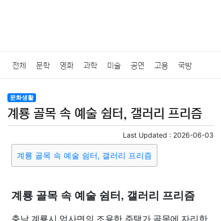
전체
문학
영화
과학
미술
공연
고용
국방
법률
음악
드라마
보험
연예인
만화
환경
보건
문화생활
계룡 골목 속 예술 쉼터, 갤러리 프리즘
질병
가요
방송
일상
주식
암호화폐
블록체인
Last Updated :
2026-06-03
결혼
육아
반려동물
패션
미용
증권
인테리어
계룡 골목 속 예술 쉼터, 갤러리 프리즘
요리
상품리뷰
원예
금융
게임
스포츠
사진
계룡 골목 속 예술 쉼터, 갤러리 프리즘
대출
자동차
취미
여행
맛집
IT
컴퓨터
기술
충남 계룡시 엄사면의 조용한 주택가 골목에 자리한