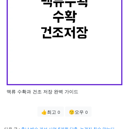
맥류 수확과 건조 저장 완벽 가이드
👍최고
😗오우
0
0
다음 글 :
충남 배수 개선 사업 6개월 단축, 농경지 침수 막는다