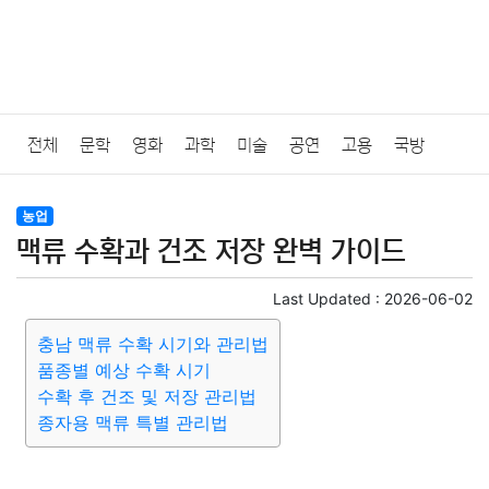
전체
문학
영화
과학
미술
공연
고용
국방
법률
음악
드라마
보험
연예인
만화
환경
보건
농업
맥류 수확과 건조 저장 완벽 가이드
질병
가요
방송
일상
주식
암호화폐
블록체인
Last Updated :
2026-06-02
결혼
육아
반려동물
패션
미용
증권
인테리어
충남 맥류 수확 시기와 관리법
품종별 예상 수확 시기
요리
상품리뷰
원예
금융
게임
스포츠
사진
수확 후 건조 및 저장 관리법
종자용 맥류 특별 관리법
대출
자동차
취미
여행
맛집
IT
컴퓨터
기술