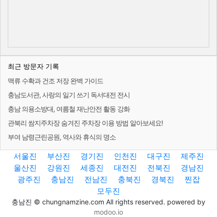
최근 방문자 기록
맥류 수확과 건조 저장 완벽 가이드
충남도서관, 사랑의 일기 쓰기 독서대전 전시
충남 의용소방대, 여름철 재난안전 활동 강화
관북리 쌈지주차장 숨겨진 주차장 이용 방법 알아보세요!
부여 남령근린공원, 역사와 휴식의 명소
서울진
부산진
경기진
인천진
대구진
제주진
울산진
강원진
세종진
대전진
전북진
경남진
광주진
충남진
전남진
충북진
경북진
찐잡
모두진
충남진 © chungnamzine.com All rights reserved. powered by
modoo.io