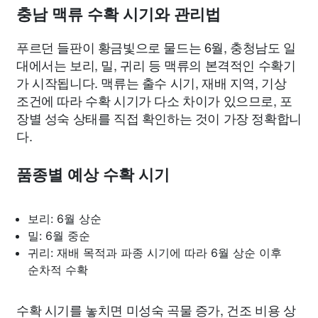
종교
사회
정치
건강
의료
의학
경제
마케팅
충남 맥류 수확 시기와 관리법
푸르던 들판이 황금빛으로 물드는 6월, 충청남도 일
부동산
외국어
교육
교통
생활
기타
대에서는 보리, 밀, 귀리 등 맥류의 본격적인 수확기
가 시작됩니다. 맥류는 출수 시기, 재배 지역, 기상
조건에 따라 수확 시기가 다소 차이가 있으므로, 포
장별 성숙 상태를 직접 확인하는 것이 가장 정확합니
다.
품종별 예상 수확 시기
보리: 6월 상순
밀: 6월 중순
귀리: 재배 목적과 파종 시기에 따라 6월 상순 이후
순차적 수확
수확 시기를 놓치면 미성숙 곡물 증가, 건조 비용 상