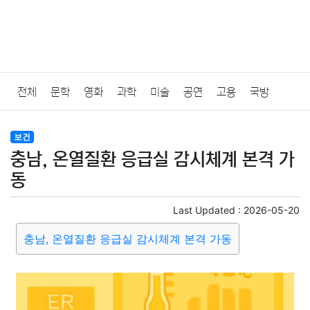
전체
문학
영화
과학
미술
공연
고용
국방
법률
음악
드라마
보험
연예인
만화
환경
보건
보건
충남, 온열질환 응급실 감시체계 본격 가
질병
가요
방송
일상
주식
암호화폐
블록체인
동
결혼
육아
반려동물
패션
미용
증권
인테리어
Last Updated :
2026-05-20
충남, 온열질환 응급실 감시체계 본격 가동
요리
상품리뷰
원예
금융
게임
스포츠
사진
대출
자동차
취미
여행
맛집
IT
컴퓨터
기술