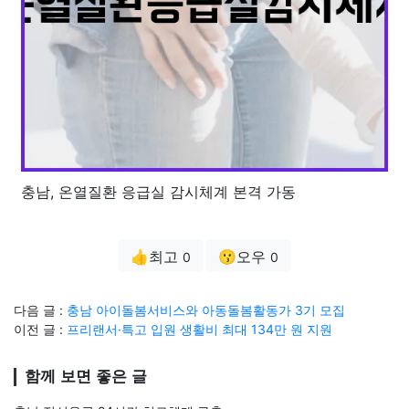
충남, 온열질환 응급실 감시체계 본격 가동
👍최고
😗오우
0
0
다음 글 :
충남 아이돌봄서비스와 아동돌봄활동가 3기 모집
이전 글 :
프리랜서·특고 입원 생활비 최대 134만 원 지원
함께 보면 좋은 글