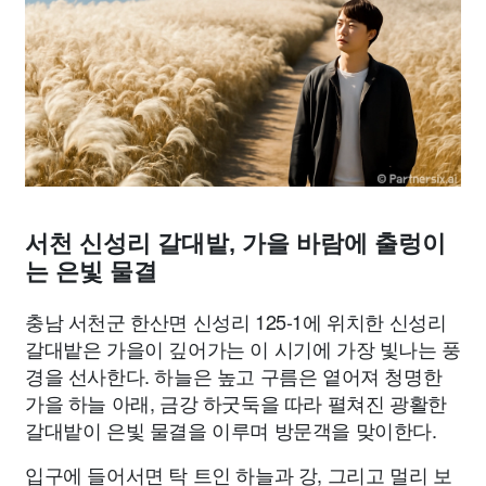
종교
사회
정치
건강
의료
의학
경제
마케팅
부동산
외국어
교육
교통
생활
기타
서천 신성리 갈대밭, 가을 바람에 출렁이
는 은빛 물결
충남 서천군 한산면 신성리 125-1에 위치한 신성리
갈대밭은 가을이 깊어가는 이 시기에 가장 빛나는 풍
경을 선사한다. 하늘은 높고 구름은 옅어져 청명한
가을 하늘 아래, 금강 하굿둑을 따라 펼쳐진 광활한
갈대밭이 은빛 물결을 이루며 방문객을 맞이한다.
입구에 들어서면 탁 트인 하늘과 강, 그리고 멀리 보