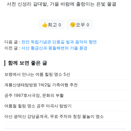
서천 신성리 갈대밭, 가을 바람에 출렁이는 은빛 물결
👍최고
😗오우
0
0
다음 글 :
천안 독립기념관 단풍길 빛과 음악의 향연
이전 글 :
서산 황금산과 몽돌해변의 가을 풍경
함께 보면 좋은 글
보령에서 만나는 여름 힐링 명소 5선
계룡산생태탐방원 1박2일 가족여행 추천
공주 1967호서극장, 문화의 부활
여름철 힐링 명소 공주 마곡사 탐방기
아산 광덕산 강당골계곡, 무료 주차와 청정 물놀이 명소