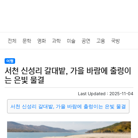
전체
문학
영화
과학
미술
공연
고용
국방
법률
음악
드라마
보험
연예인
만화
환경
보건
여행
서천 신성리 갈대밭, 가을 바람에 출렁이
질병
가요
방송
일상
주식
암호화폐
블록체인
는 은빛 물결
결혼
육아
반려동물
패션
미용
증권
인테리어
Last Updated :
2025-11-04
서천 신성리 갈대밭, 가을 바람에 출렁이는 은빛 물결
요리
상품리뷰
원예
금융
게임
스포츠
사진
대출
자동차
취미
여행
맛집
IT
컴퓨터
기술