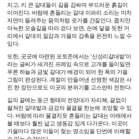
지고, 키 큰 갈대들이 길을 감싸며 부드러운 흙길이
이어진다. 바람에 흔들리는 갈대 이파리 소리는 마치
자연이 들려주는 음악처럼 귓가를 간질인다. 좁지만
아늑한 오솔길을 따라 걷다 보면, 손에 닿을 듯한 거
리에서 갈대의 질감과 가을의 감촉을 온전히 느낄 수
있다.
또한, 곳곳에 마련된 포토존에서는 ‘신성리갈대밭’이
라는 글씨가 새겨진 프레임 속으로 고개를 들이밀면
푸른 하늘과 금빛 갈대가 배경이 되어 한 폭의 가을
그림이 완성된다. 계절이 만들어낸 선명한 색감은 사
진 한 장만으로도 이곳의 분위기를 고스란히 전한다.
길의 끝에는 둥근 형태의 전망대가 자리해, 끝없이
펼쳐진 갈대밭과 금강의 물결을 한눈에 조망할 수 있
다. 바람에 따라 물결치듯 흔들리는 갈대는 아래에서
볼 때보다 훨씬 넓고 생동감 있게 다가온다. 이곳이
가을마다 많은 이들이 찾는 명소임을 단번에 이해할
수 있는 순간이다.