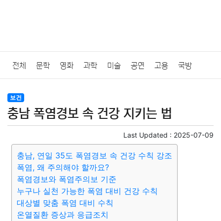
전체
문학
영화
과학
미술
공연
고용
국방
법률
음악
드라마
보험
연예인
만화
환경
보건
보건
충남 폭염경보 속 건강 지키는 법
질병
가요
방송
일상
주식
암호화폐
블록체인
Last Updated :
2025-07-09
결혼
육아
반려동물
패션
미용
증권
인테리어
충남, 연일 35도 폭염경보 속 건강 수칙 강조
폭염, 왜 주의해야 할까요?
요리
상품리뷰
원예
금융
게임
스포츠
사진
폭염경보와 폭염주의보 기준
누구나 실천 가능한 폭염 대비 건강 수칙
대출
자동차
취미
여행
맛집
IT
컴퓨터
기술
대상별 맞춤 폭염 대비 수칙
온열질환 증상과 응급조치