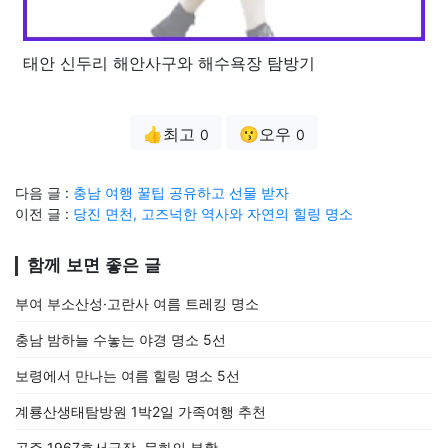
태안 신두리 해안사구와 해수욕장 탐방기
👍최고
😗오우
0
0
다음 글 :
충남 여행 꿀팁 공유하고 선물 받자
이전 글 :
당진 면천, 고즈넉한 역사와 자연의 힐링 명소
함께 보면 좋은 글
부여 부소산성·고란사 여름 트레킹 명소
충남 밤하늘 수놓는 야경 명소 5선
보령에서 만나는 여름 힐링 명소 5선
계룡산생태탐방원 1박2일 가족여행 추천
공주 1967호서극장, 문화의 부활