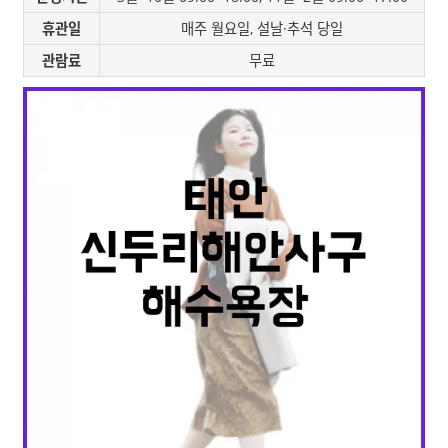
휴관일
매주 월요일, 설날·추석 당일
관람료
무료