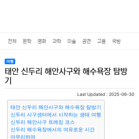
전체
문학
영화
과학
미술
공연
고용
국방
법률
음악
드라마
보험
연예인
만화
환경
보건
여행
태안 신두리 해안사구와 해수욕장 탐방
질병
가요
방송
일상
주식
암호화폐
블록체인
기
결혼
육아
반려동물
패션
미용
증권
인테리어
Last Updated :
2025-06-30
태안 신두리 해안사구와 해수욕장 탐방기
요리
상품리뷰
원예
금융
게임
스포츠
사진
신두리 사구센터에서 시작하는 생태 여행
신두리 해안사구 트레킹 코스
대출
자동차
취미
여행
맛집
IT
컴퓨터
기술
신두리 해수욕장에서의 여유로운 시간
마무리하며