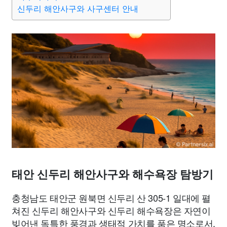
종교
사회
정치
건강
의료
의학
경제
마케팅
신두리 해안사구와 사구센터 안내
부동산
외국어
교육
교통
생활
기타
태안 신두리 해안사구와 해수욕장 탐방기
충청남도 태안군 원북면 신두리 산 305-1 일대에 펼
쳐진 신두리 해안사구와 신두리 해수욕장은 자연이
빚어낸 독특한 풍경과 생태적 가치를 품은 명소로서,