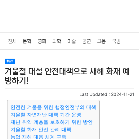
전체
문학
영화
과학
미술
공연
고용
국방
법률
음악
드라마
보험
연예인
만화
환경
보건
환경
겨울철 대설 안전대책으로 새해 화재 예
질병
가요
방송
일상
주식
암호화폐
블록체인
방하기!
결혼
육아
반려동물
패션
미용
증권
인테리어
Last Updated :
2024-11-21
안전한 겨울을 위한 행정안전부의 대책
요리
상품리뷰
원예
금융
게임
스포츠
사진
겨울철 자연재난 대책 기간 운영
재난 취약 계층을 보호하기 위한 방안
대출
자동차
취미
여행
맛집
IT
컴퓨터
기술
겨울철 화재 안전 관리 대책
농업 재해 대응 체계 구축