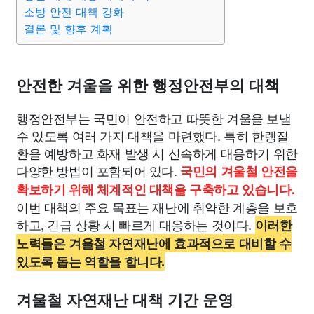
종교
사회
정치
건강
의료
의학
경제
마케팅
소방 안전 대책 강화
결론 및 향후 계획
부동산
외국어
교육
교통
생활
기타
안전한 겨울을 위한 행정안전부의 대책
행정안전부는 국민이 안전하고 따뜻한 겨울을 보낼
수 있도록 여러 가지 대책을 마련했다. 특히 한랭질
환을 예방하고 화재 발생 시 신속하게 대응하기 위한
다양한 방법이 포함되어 있다.
국민의 겨울철 안전을
확보하기 위해 체계적인 대책을 구축하고 있습니다.
이번 대책의 주요 목표는 재난에 취약한 계층을 보호
하고, 긴급 상황 시 빠르게 대응하는 것이다.
이러한
노력들은 겨울철 자연재난에 효과적으로 대비할 수
있도록 돕는 역할을 합니다.
겨울철 자연재난 대책 기간 운영