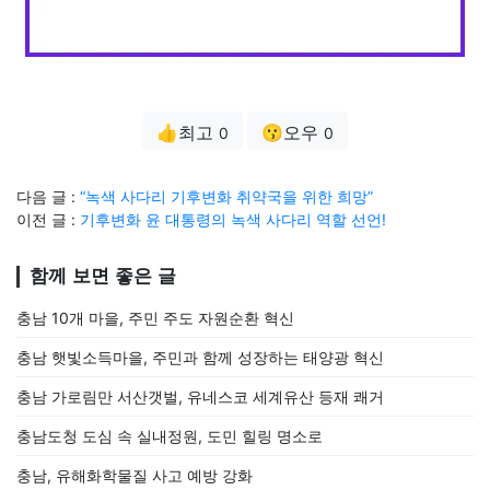
👍최고
😗오우
0
0
다음 글 :
“녹색 사다리 기후변화 취약국을 위한 희망”
이전 글 :
기후변화 윤 대통령의 녹색 사다리 역할 선언!
함께 보면 좋은 글
충남 10개 마을, 주민 주도 자원순환 혁신
충남 햇빛소득마을, 주민과 함께 성장하는 태양광 혁신
충남 가로림만 서산갯벌, 유네스코 세계유산 등재 쾌거
충남도청 도심 속 실내정원, 도민 힐링 명소로
충남, 유해화학물질 사고 예방 강화