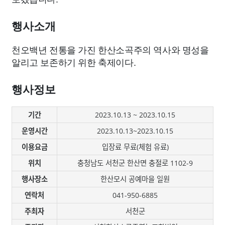
종교
사회
정치
건강
의료
의학
경제
마케팅
행사소개
부동산
외국어
교육
교통
생활
기타
천오백년 전통을 가진 한산소곡주의 역사와 명성을
알리고 보존하기 위한 축제이다.
행사정보
기간
2023.10.13 ~ 2023.10.15
운영시간
2023.10.13~2023.10.15
이용요금
입장료 무료(체험 유료)
위치
충청남도 서천군 한산면 충절로 1102-9
행사장소
한산모시 공예마을 일원
연락처
041-950-6885
주최자
서천군