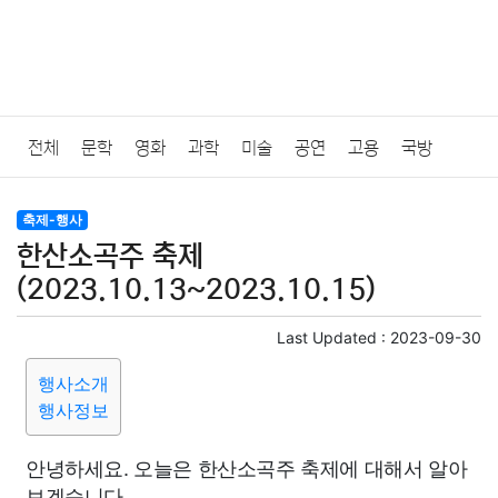
전체
문학
영화
과학
미술
공연
고용
국방
법률
음악
드라마
보험
연예인
만화
환경
보건
축제-행사
한산소곡주 축제
질병
가요
방송
일상
주식
암호화폐
블록체인
(2023.10.13~2023.10.15)
결혼
육아
반려동물
패션
미용
증권
인테리어
Last Updated :
2023-09-30
행사소개
요리
상품리뷰
원예
금융
게임
스포츠
사진
행사정보
대출
자동차
취미
여행
맛집
IT
컴퓨터
기술
안녕하세요. 오늘은 한산소곡주 축제에 대해서 알아
보겠습니다.