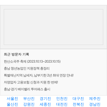
최근 방문자 기록
한산소곡주 축제 (2023.10.13~2023.10.15)
충남 청년농업인 지원정책 총정리
특별재난지역 납세자, 납부기한 2년 최대 연장 안내!
자영업자 고용보험 신청과 지원 한 번에!
충남·경기 베이밸리 투어패스 출시
서울진
부산진
경기진
인천진
대구진
제주진
울산진
강원진
세종진
대전진
전북진
경남진