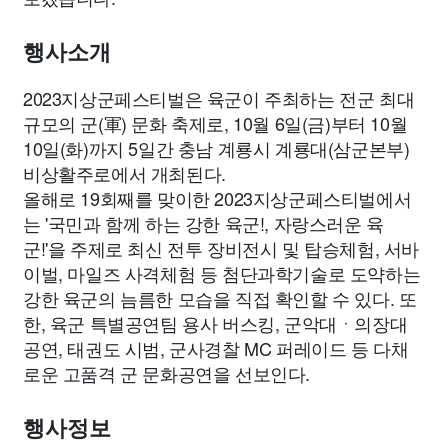
종교
사회
정치
건강
의료
의학
경제
마케팅
행사소개
부동산
외국어
교육
교통
생활
기타
2023지상군페스티벌은 육군이 주최하는 전군 최대
규모의 군(軍) 문화 축제로, 10월 6일(금)부터 10월
10일(화)까지 5일간 충남 계룡시 계룡대(삼군본부)
비상활주로에서 개최된다.
올해로 19회째를 맞이한 2023지상군페스티벌에서
는 '국민과 함께 하는 강한 육군!, 자랑스러운 육
군!'을 주제로 최신 전투 장비전시 및 탑승체험, 서바
이벌, 마일즈 사격체험 등 첨단과학기술로 도약하는
강한 육군의 늠름한 모습을 직접 확인할 수 있다. 또
한, 육군 특별공연팀 용사 버스킹, 군악대ㆍ의장대
공연, 태권도 시범, 군사경찰 MC 퍼레이드 등 다채
로운 고품격 군 문화공연을 선보인다.
행사정보