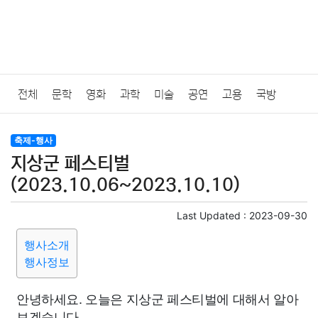
전체
문학
영화
과학
미술
공연
고용
국방
법률
음악
드라마
보험
연예인
만화
환경
보건
축제-행사
지상군 페스티벌
질병
가요
방송
일상
주식
암호화폐
블록체인
(2023.10.06~2023.10.10)
결혼
육아
반려동물
패션
미용
증권
인테리어
Last Updated :
2023-09-30
행사소개
요리
상품리뷰
원예
금융
게임
스포츠
사진
행사정보
대출
자동차
취미
여행
맛집
IT
컴퓨터
기술
안녕하세요. 오늘은 지상군 페스티벌에 대해서 알아
보겠습니다.