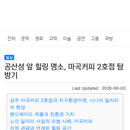
전체
문학
영화
과학
미술
공연
고용
국방
법률
음악
드라마
보험
연예인
만화
환경
보건
일상
공산성 앞 힐링 명소, 마곡커피 2호점 탐
질병
가요
방송
일상
주식
암호화폐
블록체인
방기
결혼
육아
반려동물
패션
미용
증권
인테리어
Last Updated :
2026-06-03
공주 마곡커피 2호점과 지구환경마켓, 시니어 일자리
요리
상품리뷰
원예
금융
게임
스포츠
사진
의 현장
핸드메이드 제품과 친환경 가치
대출
자동차
취미
여행
맛집
IT
컴퓨터
기술
노인 일자리 사업의 모범 사례, 마곡커피
지역 관광과 연계된 힐링 공간