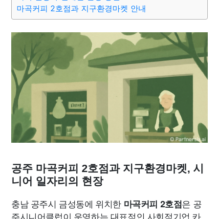
종교
사회
정치
건강
의료
의학
경제
마케팅
마곡커피 2호점과 지구환경마켓 안내
부동산
외국어
교육
교통
생활
기타
공주 마곡커피 2호점과 지구환경마켓, 시
니어 일자리의 현장
충남 공주시 금성동에 위치한
은 공
마곡커피 2호점
주시니어클럽이 운영하는 대표적인 사회적기업 카