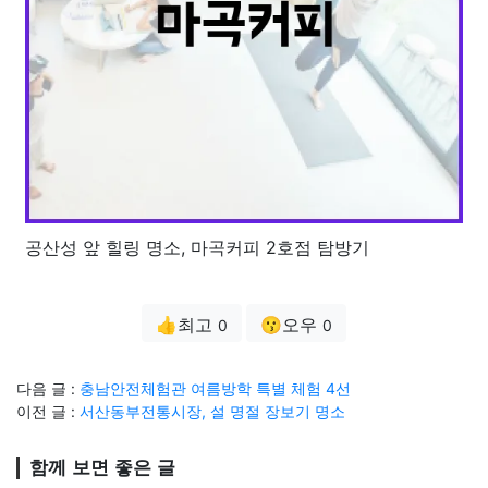
공산성 앞 힐링 명소, 마곡커피 2호점 탐방기
👍최고
😗오우
0
0
다음 글 :
충남안전체험관 여름방학 특별 체험 4선
이전 글 :
서산동부전통시장, 설 명절 장보기 명소
함께 보면 좋은 글