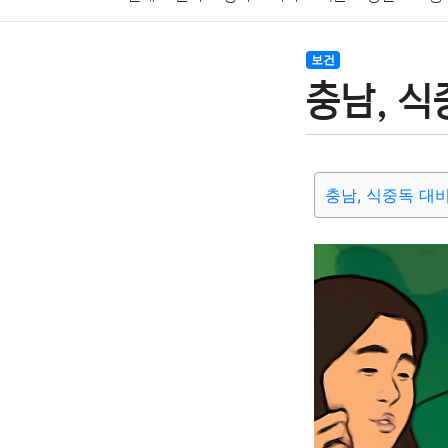
암호화폐
블록체인
결혼
육아
반려동물
보건
충남, 식
여행
맛집
IT
컴퓨터
기술
종교
사회
충남, 식중독 대