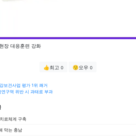
 현장 대응훈련 강화
👍최고
😗오우
0
0
구강보건사업 평가 1위 쾌거
연구역 위반 시 과태료 부과
글
 치료체계 구축
해 막는 충남