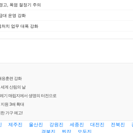
경고, 폭염 절정기 주의
구급대 운영 강화
급처치 업무 대폭 강화
 대응훈련 강화
 세계 산림의 날
쓰레기 매립지에서 생명의 터전으로
 지원 3배 확대
한 가구 예고!
진
제주진
울산진
강원진
세종진
대전진
전북진
경북진
찐잡
모두진