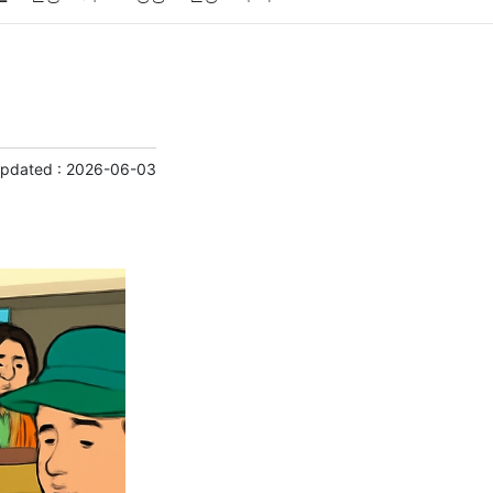
게임
스포츠
사진
대출
자동차
취미
교육
교통
생활
기타
Updated :
2026-06-03