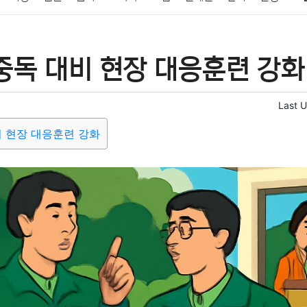
패션
미용
증권
인테리어
요리
상품리뷰
원예
금융
중독 대비 현장 대응훈련 강화
정치
건강
의료
의학
경제
마케팅
부동산
외국어
Last 
비 현장 대응훈련 강화