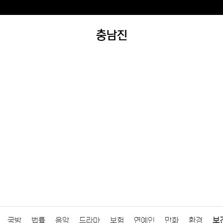
충남진
국방
법률
음악
드라마
보험
연예인
만화
환경
보