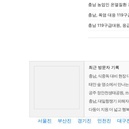
충남 농업인 온열질환 
충남, 폭염 대응 119
충남 119구급대원, 응
최근 방문자 기록
충남, 식중독 대비 현장
태안 숲 명소에서 만나는
공주 정안천생태공원, 
충남, 대일항쟁기 피해자
다둥이 지원 더 넓고 행복
서울진
부산진
경기진
인천진
대구