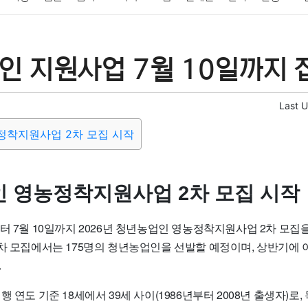
패션
미용
증권
인테리어
요리
상품리뷰
원예
금융
인 지원사업 7월 10일까지 
정치
건강
의료
의학
경제
마케팅
부동산
외국어
Last 
정착지원사업 2차 모집 시작
 영농정착지원사업 2차 모집 시작
터 7월 10일까지 2026년 청년농업인 영농정착지원사업 2차 모집
차 모집에서는 175명의 청년농업인을 선발할 예정이며, 상반기에 이
.
 연도 기준 18세에서 39세 사이(1986년부터 2008년 출생자)로,