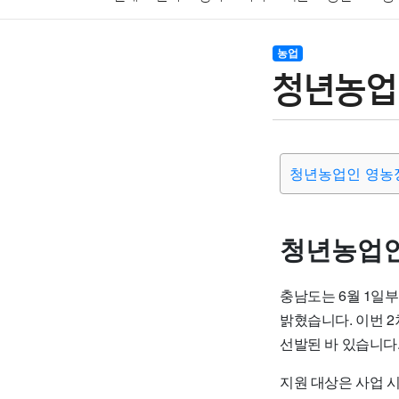
암호화폐
블록체인
결혼
육아
반려동물
농업
청년농업
여행
맛집
IT
컴퓨터
기술
종교
사회
청년농업인 영농
청년농업인
충남도는 6월 1일부
밝혔습니다. 이번 2
선발된 바 있습니다
지원 대상은 사업 시행