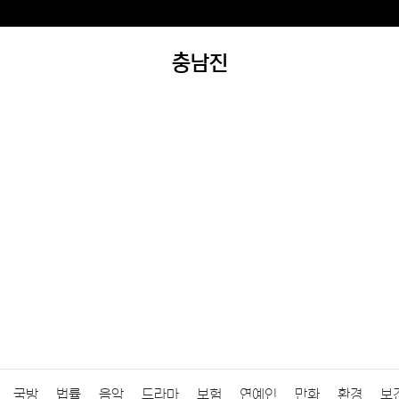
충남진
국방
법률
음악
드라마
보험
연예인
만화
환경
보