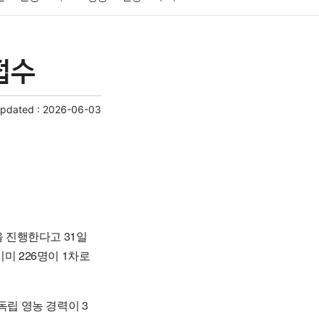
게임
스포츠
사진
대출
자동차
취미
접수
교육
교통
생활
기타
Updated :
2026-06-03
을 진행한다고 31일
미 226명이 1차로
 독립 영농 경력이 3