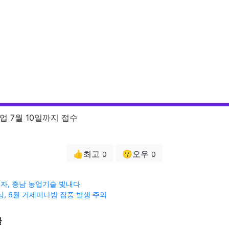
 7월 10일까지 접수
👍최고
😗오우
0
0
기자, 충남 농업기술 빛내다
상, 6월 거세미나방 집중 발생 주의
글