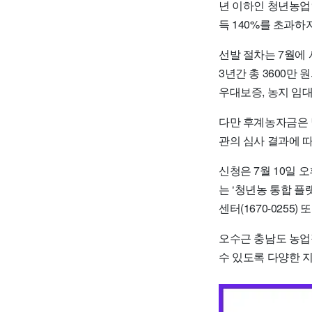
년 이하인 청년농업
득 140%를 초과하
선발 절차는 7월에
3년간 총 3600만
우대보증, 농지 임대
다만 후계농자금은 별
관의 심사 결과에 
신청은 7월 10일 
는 ‘청년농 통합 플
센터(1670-0255
오수근 충남도 농업
수 있도록 다양한 