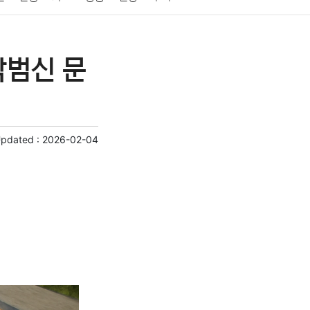
게임
스포츠
사진
대출
자동차
취미
박범신 문
교육
교통
생활
기타
Updated :
2026-02-04