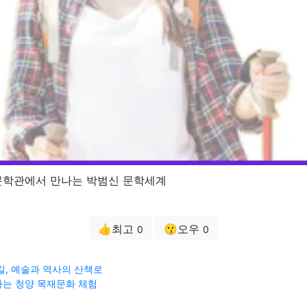
문학관에서 만나는 박범신 문학세계
👍최고
😗오우
0
0
길, 예술과 역사의 산책로
는 청양 목재문화 체험