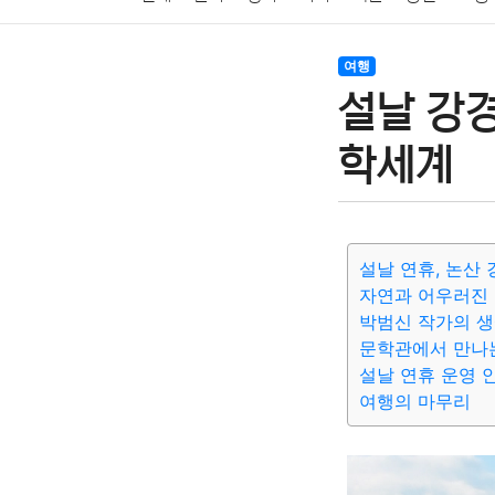
암호화폐
블록체인
결혼
육아
반려동물
여행
설날 강
여행
맛집
IT
컴퓨터
기술
종교
사회
학세계
설날 연휴, 논산
자연과 어우러진 
박범신 작가의 생
문학관에서 만나
설날 연휴 운영 
여행의 마무리