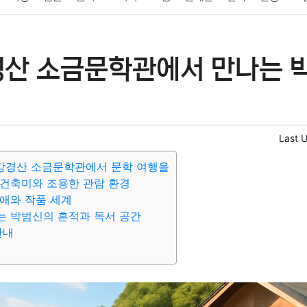
패션
미용
증권
인테리어
요리
상품리뷰
원예
금융
경산 소금문학관에서 만나는 
정치
건강
의료
의학
경제
마케팅
부동산
외국어
Last 
 강경산 소금문학관에서 문학 여행을
건축미와 조용한 관람 환경
애와 작품 세계
는 박범신의 흔적과 독서 공간
안내