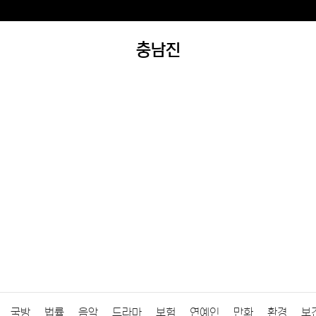
충남진
국방
법률
음악
드라마
보험
연예인
만화
환경
보