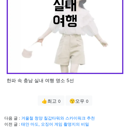
한파 속 충남 실내 여행 명소 5선
👍최고
😗오우
0
0
다음 글 :
겨울철 청양 칠갑타워와 스카이워크 추천
이전 글 :
태안 마도, 오징어 게임 촬영지의 비밀