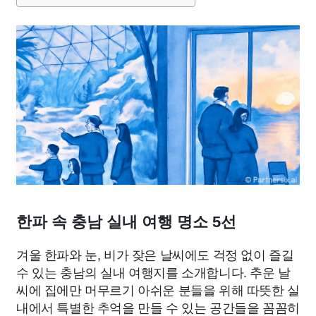
종교
사회
정치
건강
의료
의학
경제
마케팅
부동산
외국어
교육
교통
생활
기타
한파 속 충남 실내 여행 명소 5선
겨울 한파와 눈, 비가 잦은 날씨에도 걱정 없이 즐길
수 있는 충남의 실내 여행지를 소개합니다. 추운 날
씨에 집에만 머무르기 아쉬운 분들을 위해 따뜻한 실
내에서 특별한 추억을 만들 수 있는 공간들을 꼼꼼히