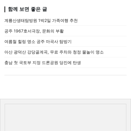
함께 보면 좋은 글
계룡산생태탐방원 1박2일 가족여행 추천
공주 1967호서극장, 문화의 부활
여름철 힐링 명소 공주 마곡사 탐방기
아산 광덕산 강당골계곡, 무료 주차와 청정 물놀이 명소
충남 첫 국토부 지정 드론공원 당진에 탄생