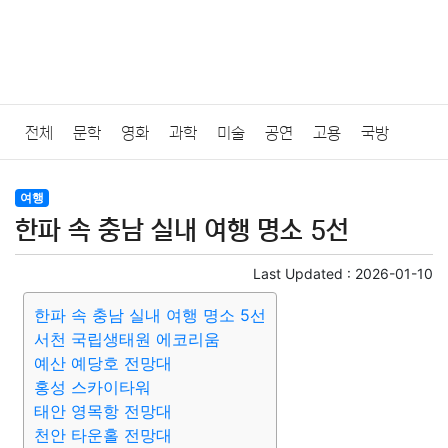
전체
문학
영화
과학
미술
공연
고용
국방
법률
음악
드라마
보험
연예인
만화
환경
보건
여행
한파 속 충남 실내 여행 명소 5선
질병
가요
방송
일상
주식
암호화폐
블록체인
Last Updated :
2026-01-10
결혼
육아
반려동물
패션
미용
증권
인테리어
한파 속 충남 실내 여행 명소 5선
서천 국립생태원 에코리움
요리
상품리뷰
원예
금융
게임
스포츠
사진
예산 예당호 전망대
홍성 스카이타워
대출
자동차
취미
여행
맛집
IT
컴퓨터
기술
태안 영목항 전망대
천안 타운홀 전망대