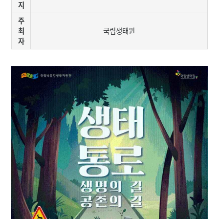
지
주
최
국립생태원
자