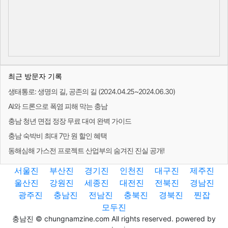
최근 방문자 기록
생태통로: 생명의 길, 공존의 길 (2024.04.25~2024.06.30)
AI와 드론으로 폭염 피해 막는 충남
충남 청년 면접 정장 무료 대여 완벽 가이드
충남 숙박비 최대 7만 원 할인 혜택
동해심해 가스전 프로젝트 산업부의 숨겨진 진실 공개!
서울진
부산진
경기진
인천진
대구진
제주진
울산진
강원진
세종진
대전진
전북진
경남진
광주진
충남진
전남진
충북진
경북진
찐잡
모두진
충남진 © chungnamzine.com All rights reserved. powered by