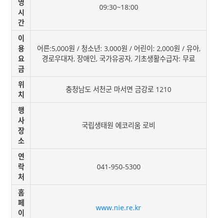
영
09:30~18:00
시
간
이
용
어른:5,000원 / 청소년: 3,000원 / 어린이: 2,000원 / 유아,
요
경로우대자, 장애인, 국가유공자, 기초생활수급자: 무료
금
위
충청남도 서천군 마서면 금강로 1210
치
행
사
국립생태원 에코리움 로비
장
소
연
락
041-950-5300
처
홈
페
www.nie.re.kr
이