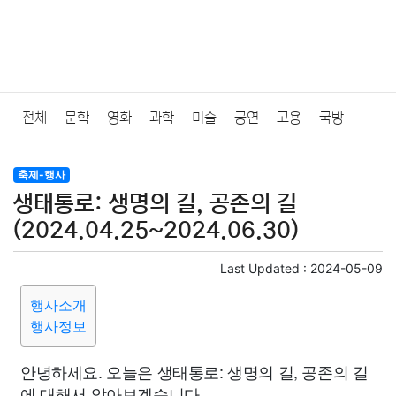
전체
문학
영화
과학
미술
공연
고용
국방
법률
음악
드라마
보험
연예인
만화
환경
보건
축제-행사
생태통로: 생명의 길, 공존의 길
질병
가요
방송
일상
주식
암호화폐
블록체인
(2024.04.25~2024.06.30)
결혼
육아
반려동물
패션
미용
증권
인테리어
Last Updated :
2024-05-09
행사소개
요리
상품리뷰
원예
금융
게임
스포츠
사진
행사정보
대출
자동차
취미
여행
맛집
IT
컴퓨터
기술
안녕하세요. 오늘은 생태통로: 생명의 길, 공존의 길
에 대해서 알아보겠습니다.