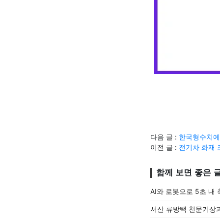
다음 글 :
한국형수치예보
이전 글 :
전기차 화재 
함께 보면 좋은 
AI와 로봇으로 5초 내
서산 류방택 천문기상과