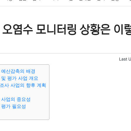
패션
미용
증권
인테리어
요리
상품리뷰
원예
금융
 오염수 모니터링 상황은 이
정치
건강
의료
의학
경제
마케팅
부동산
외국어
Last 
 예산감축의 배경
 및 평가 사업 개요
조사 사업의 향후 계획
 사업의 중요성
 평가 필요성