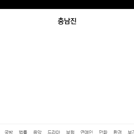
충남진
국방
법률
음악
드라마
보험
연예인
만화
환경
보