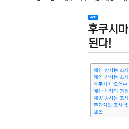
암호화폐
블록체인
결혼
육아
반려동물
과학
후쿠시마
여행
맛집
IT
컴퓨터
기술
종교
사회
된다!
해양 방사능 조사
해양 방사능 조사
후쿠시마 오염수 
예산 삭감의 영향
해양 방사능 조사
추가적인 조사 및
결론