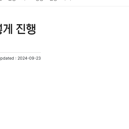
게임
스포츠
사진
대출
자동차
취미
렇게 진행
교육
교통
생활
기타
Updated :
2024-09-23