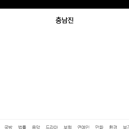
충남진
국방
법률
음악
드라마
보험
연예인
만화
환경
보