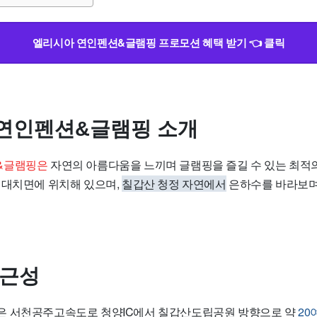
엘리시아 연인펜션&글램핑 프로모션 혜택 받기 👈 클릭
연인펜션&글램핑 소개
&글램핑은
자연의 아름다움을 느끼며 글램핑을 즐길 수 있는 최적
 대치면에 위치해 있으며,
칠갑산 청정 자연에서
은하수를 바라보며 
접근성
은 서천공주고속도로 청양IC에서 칠갑산도립공원 방향으로 약
20