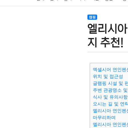
암호화폐
블록체인
결혼
육아
반려동물
캠핑
엘리시아
여행
맛집
IT
컴퓨터
기술
종교
사회
지 추천!
엑셀시어 연인펜
위치 및 접근성
글램핑 시설 및 
주변 관광명소 및
식사 및 유의사항
오시는 길 및 연
엘리시아 연인펜
마무리하며
엘리시아 연인펜션