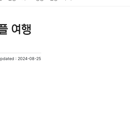
게임
스포츠
사진
대출
자동차
취미
플 여행
교육
교통
생활
기타
Updated :
2024-08-25