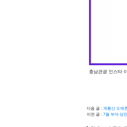
충남관광 인스타 
다음 글 :
계룡산 도예촌
이전 글 :
7월 부여·당