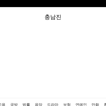
충남진
고용
국방
법률
음악
드라마
보험
연예인
만화