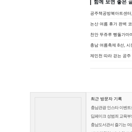
함께 보면 좋은 
공주책공방북아트센터,
논산 여름 휴가 완벽 
천안 뚜쥬루 빵돌가마
충남 여름축제 8선, 시
제민천 따라 걷는 공주
최근 방문자 기록
충남관광 인스타 이벤트
딥페이크 성범죄 교육부의
충남도서관서 즐기는 여