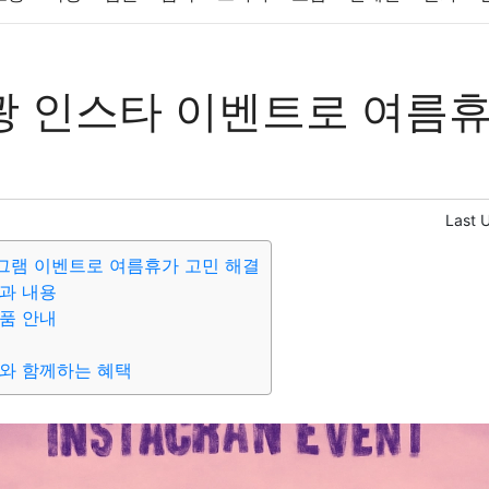
반려동물
패션
미용
증권
인테리어
요리
상품리뷰
 인스타 이벤트로 여름휴
컴퓨터
기술
종교
사회
정치
건강
의료
의학
경
Last 
그램 이벤트로 여름휴가 고민 해결
과 내용
품 안내
와 함께하는 혜택