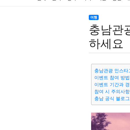
주식
암호화폐
블록체인
결혼
육아
여행
충남관광
대출
자동차
취미
여행
맛집
IT
하세요
생활
기타
충남관광 인스타
이벤트 참여 방법
이벤트 기간과 경
참여 시 주의사항
충남 공식 블로그