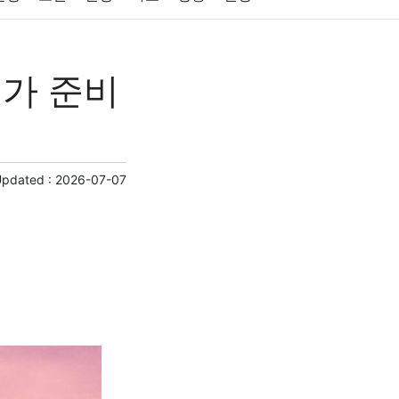
원예
금융
게임
스포츠
사진
가 준비
제
마케팅
부동산
외국어
교육
교통
Updated :
2026-07-07