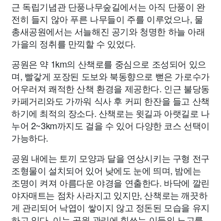
근 독립기념관 단풍나무숲길에서는 아직 단풍이 완
전히 들지 않아 푸른 나무들이 주를 이루었으나, 물
총새공원에서는 서늘해진 공기와 청명한 하늘 아래
가을의 정취를 만끽할 수 있었다.
공원은 약 1km의 산책로를 중심으로 조성되어 있으
며, 빨갛게 포장된 도보와 북동향으로 뻗은 가로수가
어우러져 쾌적한 산책 환경을 제공한다. 인근 불당동
카페거리와도 가까워 식사 후 커피 한잔을 들고 산책
하기에 최적의 장소다. 산책로는 윗길과 아랫길로 나
누어 2~3km까지도 걸을 수 있어 다양한 코스 선택이
가능하다.
공원 내에는 토끼 모양과 달을 연상시키는 구형 전구
조형물이 설치되어 있어 낮에도 눈에 띄며, 밤에는
조명이 켜져 아름다운 야경을 연출한다. 바닥에 깔린
야자매트는 점차 사라지고 있지만, 산책로는 깨끗하
게 관리되어 낙엽이 쌓이지 않고 정돈된 모습을 유지
하고 있다. 이는 공원 관리에 힘쓰는 이들의 노고를