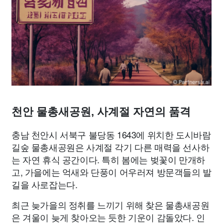
맛집
IT
컴퓨터
기술
종교
사회
정치
건강
의료
의학
경제
마케팅
부동산
외국어
교육
교통
생활
기타
천안 물총새공원, 사계절 자연의 품격
충남 천안시 서북구 불당동 1643에 위치한 도시바람
길숲 물총새공원은 사계절 각기 다른 매력을 선사하
는 자연 휴식 공간이다. 특히 봄에는 벚꽃이 만개하
고, 가을에는 억새와 단풍이 어우러져 방문객들의 발
길을 사로잡는다.
최근 늦가을의 정취를 느끼기 위해 찾은 물총새공원
은 겨울이 늦게 찾아오는 듯한 기운이 감돌았다. 인