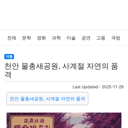
전체
문학
영화
과학
미술
공연
고용
국방
법률
음악
드라마
보험
연예인
만화
환경
여행
천안 물총새공원, 사계절 자연의 품
보건
질병
가요
방송
일상
주식
암호화폐
격
블록체인
결혼
육아
반려동물
패션
미용
Last Updated :
2025-11-29
천안 물총새공원, 사계절 자연의 품격
증권
인테리어
요리
상품리뷰
원예
금융
게임
스포츠
사진
대출
자동차
취미
여행