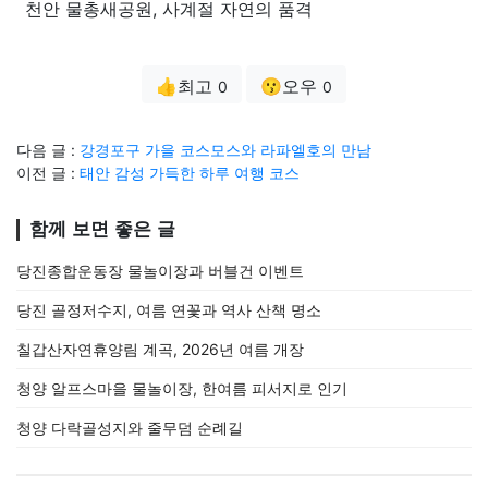
천안 물총새공원, 사계절 자연의 품격
👍최고
😗오우
0
0
다음 글 :
강경포구 가을 코스모스와 라파엘호의 만남
이전 글 :
태안 감성 가득한 하루 여행 코스
함께 보면 좋은 글
당진종합운동장 물놀이장과 버블건 이벤트
당진 골정저수지, 여름 연꽃과 역사 산책 명소
칠갑산자연휴양림 계곡, 2026년 여름 개장
청양 알프스마을 물놀이장, 한여름 피서지로 인기
청양 다락골성지와 줄무덤 순례길