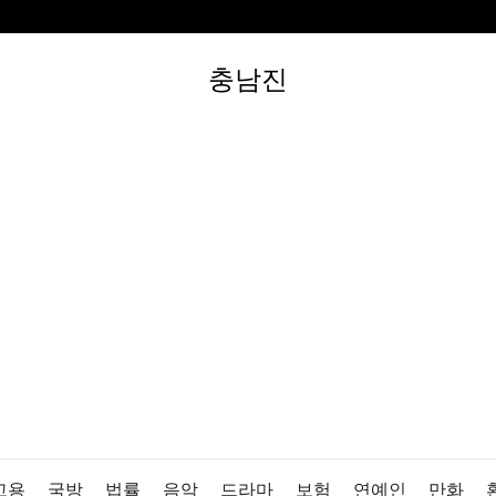
충남진
고용
국방
법률
음악
드라마
보험
연예인
만화