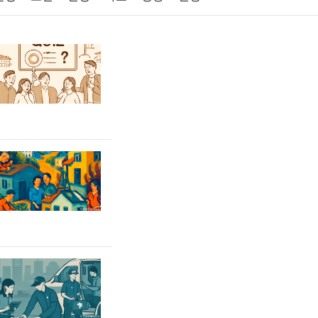
원예
금융
게임
스포츠
사진
제
마케팅
부동산
외국어
교육
교통