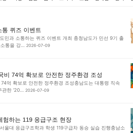
반려동물
패션
미용
증권
인테리어
요리
상품리뷰
소통 퀴즈 이벤트
컴퓨터
기술
종교
사회
정치
건강
의료
의학
경
 도민과 소통하는 퀴즈 이벤트 개최 충청남도가 민선 9기 출
 소통을 강…
2026-07-09
 국비 74억 확보로 안전한 정주환경 조성
비 74억 확보로 안전한 정주환경 조성충남도는 대통령 직속
관한 ‘20…
2026-07-09
체험하는 119 응급구조 현장
남서울대 응급구조학과 학생 119구급차 동승 실습 진행충남소