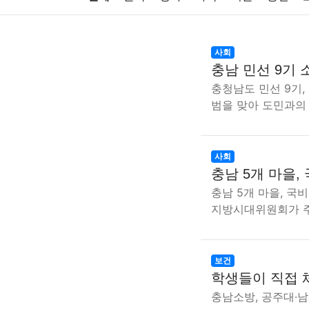
주식
암호화폐
블록체인
결혼
육아
사회
충남 민선 9기 
대출
자동차
취미
여행
맛집
IT
충청남도 민선 9기,
범을 맞아 도민과의
생활
기타
사회
충남 5개 마을,
충남 5개 마을, 국
지방시대위원회가 주
보건
학생들이 직접 
충남소방, 공주대·