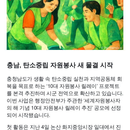
맛집
IT
컴퓨터
기술
종교
사회
정치
건강
의료
의학
경제
마케팅
부동산
외국어
교육
교통
생활
기타
충남, 탄소중립 자원봉사 새 물결 시작
충청남도가 생활 속 탄소중립 실천과 지역공동체 회
복을 목표로 하는 ‘10대 자원봉사 릴레이’ 프로젝트
를 본격 추진하며 시군 전역으로 확산하고 있습니다.
이번 사업은 행정안전부가 주관한 ‘세계자원봉사자
의 해 기념 10대 자원봉사 릴레이 추진’ 공모에 선정
되어 시작됐습니다.
첫 활동은 지난 4일 논산 화지중앙시장 일대에서 진