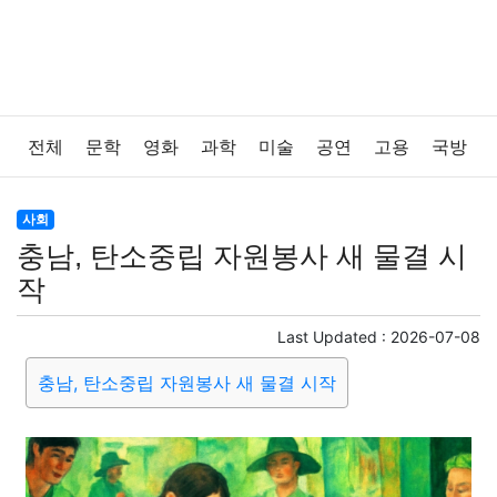
전체
문학
영화
과학
미술
공연
고용
국방
법률
음악
드라마
보험
연예인
만화
환경
사회
충남, 탄소중립 자원봉사 새 물결 시
보건
질병
가요
방송
일상
주식
암호화폐
작
블록체인
결혼
육아
반려동물
패션
미용
Last Updated :
2026-07-08
충남, 탄소중립 자원봉사 새 물결 시작
증권
인테리어
요리
상품리뷰
원예
금융
게임
스포츠
사진
대출
자동차
취미
여행