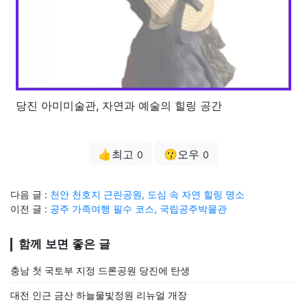
당진 아미미술관, 자연과 예술의 힐링 공간
👍최고
😗오우
0
0
다음 글 :
천안 천호지 근린공원, 도심 속 자연 힐링 명소
이전 글 :
공주 가족여행 필수 코스, 국립공주박물관
함께 보면 좋은 글
충남 첫 국토부 지정 드론공원 당진에 탄생
대전 인근 금산 하늘물빛정원 리뉴얼 개장