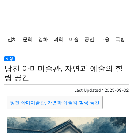
전체
문학
영화
과학
미술
공연
고용
국방
법률
음악
드라마
보험
연예인
만화
환경
여행
당진 아미미술관, 자연과 예술의 힐
보건
질병
가요
방송
일상
주식
암호화폐
링 공간
블록체인
결혼
육아
반려동물
패션
미용
Last Updated :
2025-09-02
당진 아미미술관, 자연과 예술의 힐링 공간
증권
인테리어
요리
상품리뷰
원예
금융
게임
스포츠
사진
대출
자동차
취미
여행