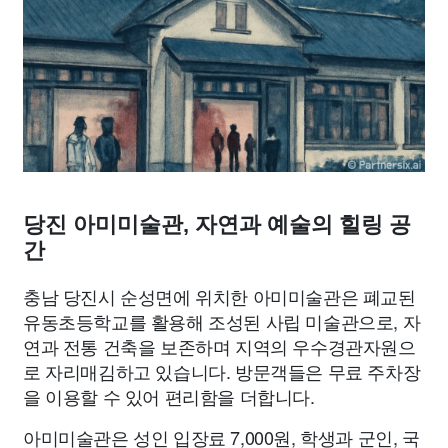
맛집
IT
컴퓨터
기술
종교
사회
정치
건강
의료
의학
경제
마케팅
부동산
외국어
교육
교통
생활
기타
당진 아미미술관, 자연과 예술의 힐링 공
간
충남 당진시 순성면에 위치한 아미미술관은 폐교된
유동초등학교를 활용해 조성된 사립 미술관으로, 자
연과 전통 건축을 보존하며 지역의 우수경관자원으
로 자리매김하고 있습니다. 방문객들은 무료 주차장
을 이용할 수 있어 편리함을 더합니다.
아미미술관은 성인 입장료 7,000원, 학생과 군인, 국