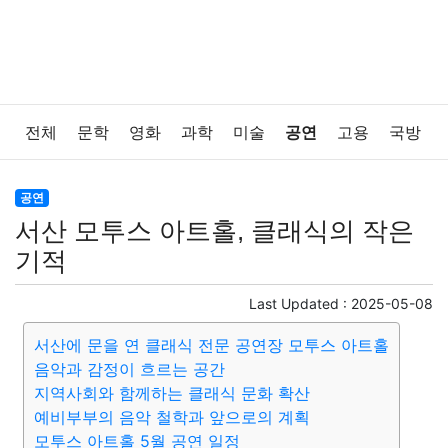
전체
문학
영화
과학
미술
공연
고용
국방
법률
음악
드라마
보험
연예인
만화
환경
공연
서산 모투스 아트홀, 클래식의 작은
보건
질병
가요
방송
일상
주식
암호화폐
기적
블록체인
결혼
육아
반려동물
패션
미용
Last Updated :
2025-05-08
서산에 문을 연 클래식 전문 공연장 모투스 아트홀
증권
인테리어
요리
상품리뷰
원예
금융
음악과 감정이 흐르는 공간
지역사회와 함께하는 클래식 문화 확산
게임
스포츠
사진
대출
자동차
취미
여행
예비부부의 음악 철학과 앞으로의 계획
모투스 아트홀 5월 공연 일정