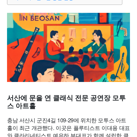
맛집
IT
컴퓨터
기술
종교
사회
정치
건강
의료
의학
경제
마케팅
부동산
외국어
교육
교통
생활
기타
서산에 문을 연 클래식 전문 공연장 모투
스 아트홀
충남 서산시 군진4길 109-29에 위치한 모투스 아트
홀이 최근 개관했다. 이곳은 플루티스트 이대용 대표
와 클라리네티스트 예은하 부대표가 함께 설립한 클