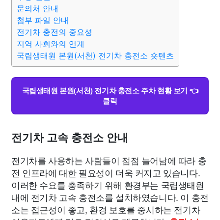
맛집
IT
컴퓨터
기술
종교
사회
정치
건강
문의처 안내
첨부 파일 안내
전기차 충전의 중요성
의료
의학
경제
마케팅
부동산
외국어
교육
지역 사회와의 연계
국립생태원 본원(서천) 전기차 충전소 숏텐츠
교통
생활
기타
국립생태원 본원(서천) 전기차 충전소 주차 현황 보기 👈
클릭
전기차 고속 충전소 안내
전기차를 사용하는 사람들이 점점 늘어남에 따라 충
전 인프라에 대한 필요성이 더욱 커지고 있습니다.
이러한 수요를 충족하기 위해 환경부는 국립생태원
내에 전기차 고속 충전소를 설치하였습니다. 이 충전
소는 접근성이 좋고, 환경 보호를 중시하는 전기차