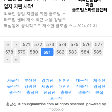
업자 지원 시작!
외국인 창업 지원을 위한 글로벌 스
타트업 센터 개소 최근 서울 강남구
역삼동에 공식적으로 개소한 글로벌 스…
2024-07-31
571
572
573
574
575
576
577
578
579
580
582
583
584
585
581
서울진
부산진
경기진
인천진
대구진
제주진
울산진
강원진
세종진
대전진
전북진
경남진
광주진
충남진
전남진
충북진
경북진
찐잡
모두진
충남진 © chungnamzine.com All rights reserved. powered by
modoo.io