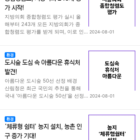
종교
사회
정치
건강
의료
의학
경제
마케팅
가 시작!
지방의회 종합청렴도 평가 실시 올
부동산
외국어
교육
교통
생활
기타
해부터 243개 모든 지방의회가 종
합청렴도 평가를 받게 되며, 이로 인…
2024-08-01
환경
도시숲 도심 속 아름다운 휴식처
발견!
아름다운 도시숲 50선 선정 배경
산림청은 최근 국민의 추천을 통해
국내 ‘아름다운 도시숲 50선’을 선정…
2024-08-01
환경
‘체류형 쉼터’ 농지 설치, 농촌 인
구 증가 기대!