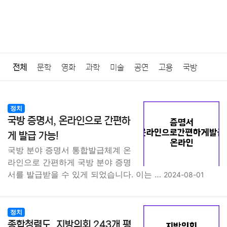
전체
문학
영화
과학
미술
공연
고용
국방
법률
음악
드라마
보험
연예인
만화
환경
보건
정치
국방 증명서, 온라인으로 간편하
질병
가요
방송
일상
주식
암호화폐
블록체인
게 발급 가능!
국방 분야 증명서 통합발급체계 온
결혼
육아
반려동물
패션
미용
증권
인테리어
라인으로 간편하게 국방 분야 증명
서를 발급받을 수 있게 되었습니다. 이는 …
2024-08-01
요리
상품리뷰
원예
금융
게임
스포츠
사진
대출
자동차
취미
여행
맛집
IT
컴퓨터
기술
정치
종합청렴도, 지방의회 243개 평